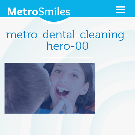
metro-dental-cleaning-
hero-00