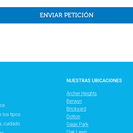
NUESTRAS UBICACIONES
Archer Heights
Berwyn
ece
Brickyard
 los tipos
Dolton
a, cuidado
Gage Park
Oak Lawn
ye